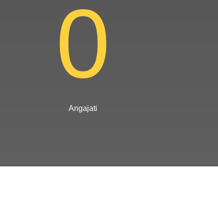
0
Angajati