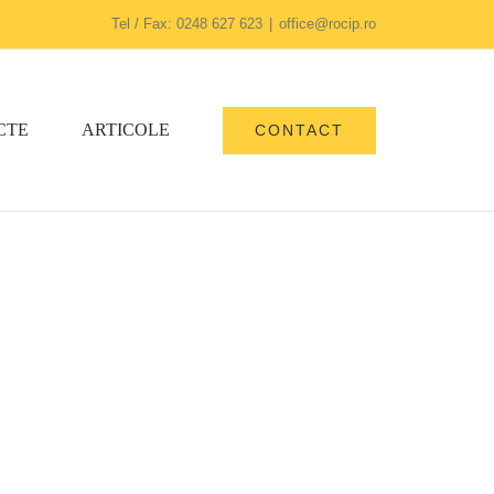
Tel / Fax: 0248 627 623
|
office@rocip.ro
CTE
ARTICOLE
CONTACT