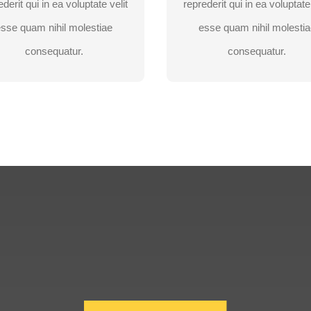
ederit qui in ea voluptate velit
reprederit qui in ea voluptate 
esse quam nihil molestiae
esse quam nihil molestia
OBTINETI O
OBTINETI O
OFERTA
OFERTA
consequatur.
consequatur.