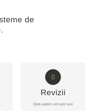
isteme de
.
e
Quis autem vel eum iure
velit
reprederit qui in ea voluptate velit
e
esse quam nihil molestiae
Revizii
i
consequatur, vel illum qui
e
Quis autem vel eum iure
dolorem eum.