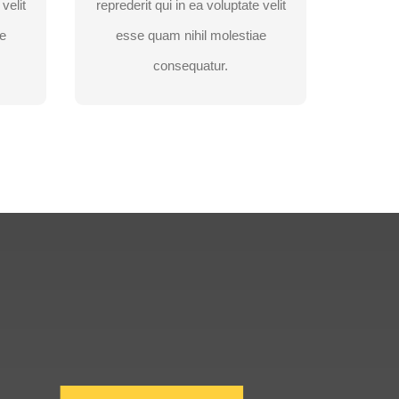
velit
reprederit qui in ea voluptate velit
e
esse quam nihil molestiae
OBTINETI O
OFERTA
consequatur.