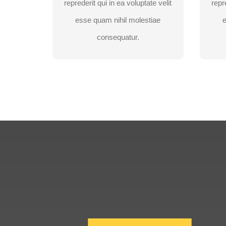
reprederit qui in ea voluptate velit
repr
esse quam nihil molestiae
OBTINETI O
OFERTA
consequatur.